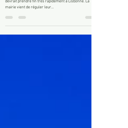
L’anarchie des trottinettes dénoncée par certains
devrait prendre fin très rapidement à Lisbonne. La
mairie vient de réguler leur...