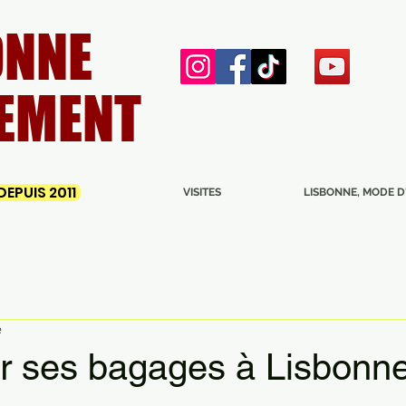
ONNE
EMENT
EPUIS 2011
VISITES
LISBONNE, MODE D
e
er ses bagages à Lisbonn