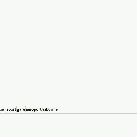
transport
gare
aéroport
lisbonne