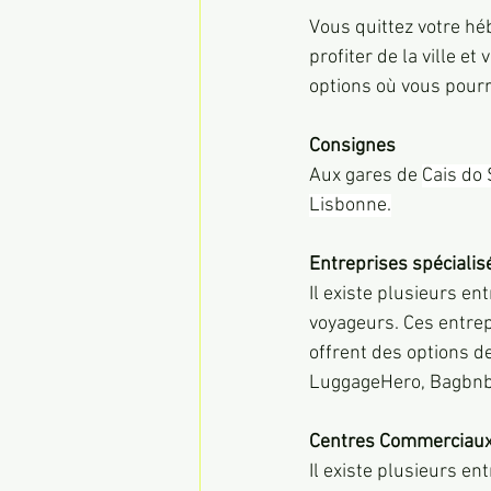
Vous quittez votre hé
profiter de la ville e
options où vous pourre
Consignes
Aux gares de 
Cais do 
Lisbonne.
Entreprises spécialis
Il existe plusieurs e
voyageurs. Ces entrep
offrent des options d
LuggageHero, Bagbnb
Centres Commerciau
Il existe plusieurs en