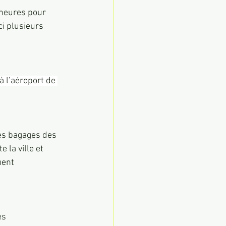
 heures pour 
ci plusieurs 
à l’aéroport de 
des bagages des 
la ville et 
uent 
es