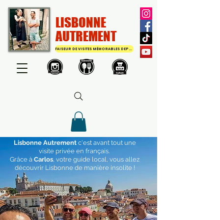
LISBONNE
AUTREMENT
FAISEUR DE VISITES MÉMORABLES DEPUIS 2011
Lisbonne Autrement
c'est avant tout une
visite privée en français.
Grâce à
Carlos
, votre guide local, vous allez
découvrir Lisbonne de manière insolite !