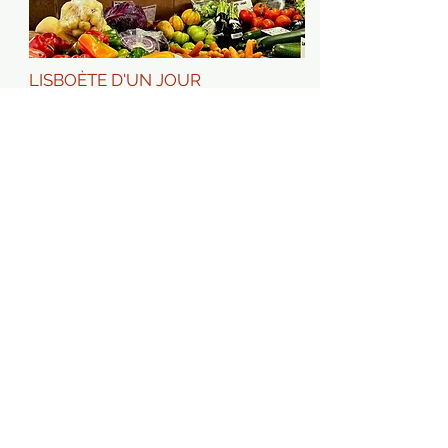
LISBOÈTE D'UN JOUR
La visite idéale pour ceux qui veulent
en savoir plus sur la façon de vivre
des lisboètes...
EN SAVOIR PLUS
TESTÉ ET APPROUVÉ...
Fantastique matinée en famille sur ‘La route des
découvertes’, guidés par Carlos. Grâce à ses connaissances
intarissables et ses anecdotes, nous avons pu naviguer au
fil des siècles sur les vagues agitées de la passionnante
histoire du Portugal. Une visite inattendue, dynamique,
humainement et culturellement très enrichissante. Les
enfants ont adoré! Merci Carlos !
(Guillaume, Bruxelles)
Nous avons passé une journée complète avec Carlos à