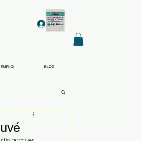
Se connecter
'EMPLOI
BLOG
ouvé
nfin retrouver 