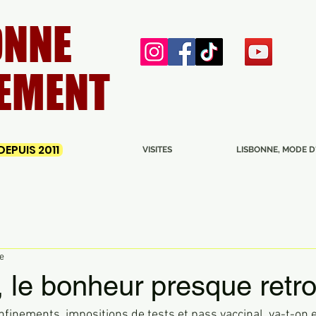
ONNE
EMENT
EPUIS 2011
VISITES
LISBONNE, MODE D
re
 le bonheur presque retr
finements, impositions de tests et pass vaccinal, va-t-on e