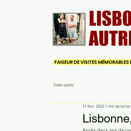
LISB
AUTR
FAISEUR DE VISITES MÉMORABLES D
Todos posts
21 févr. 2022
1 min de lectu
Lisbonne,
Après deux ans de con