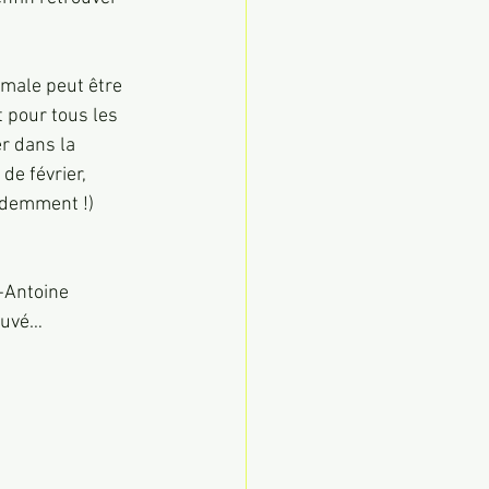
male peut être 
 pour tous les 
r dans la 
de février, 
videmment !) 
-Antoine 
rouvé…