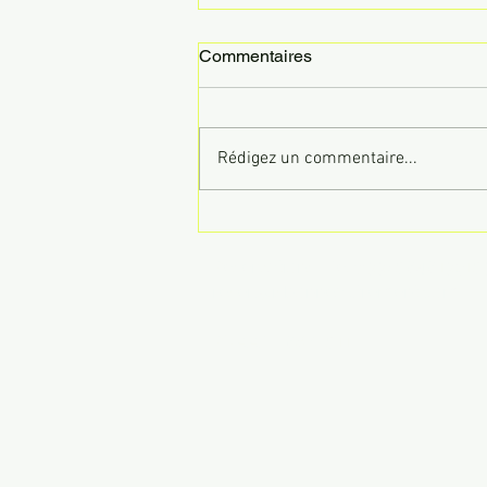
Commentaires
Rédigez un commentaire...
Visite gastronomique à
Lisbonne en français
Réservations : Tel (+33) 064613910
reser@lisbonneautrement.com
RNAAT: 268/2011