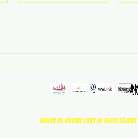
Que faire à lisbonne en
Visi
famille ?
choi
mesu
À Lisbonne, une journée en famille
Réser
se joue souvent à peu de chose:
franç
un tram jaune qui arrive au bon
chois
moment, un miradouro où les
C’est 
enfants peuvent souffler, une
plus d
pâtisserie qui réconcilie tout le
souve
3
monde apr
temp
PARTENAIRES
BESOIN DE VOITURE LORS DE VOTRE SÉJOUR 